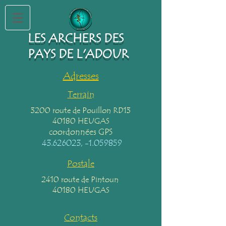
LES ARCHERS DES
PAYS DE L'ADOUR
Adresses
Terrain
3200 route de Pouillon RD13
40180 HEUGAS
coordonnées GPS
43.626023
, -1.059859
Postale
2410 route de Pintoun
40180 HEUGAS
Contacts